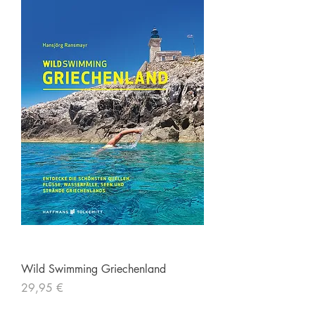
Wild Swimming Griechenland
Preis
29,95 €