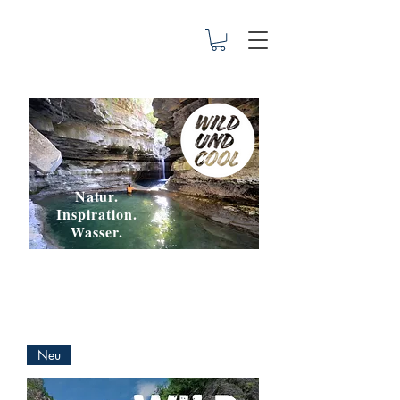
Natur.
Inspiration.
Wasser.
Der Online-Shop für die Outdoor-
Reiseführer der erfolgreichen Wild
Swimming- und Cool Camping-Reihe
Neu