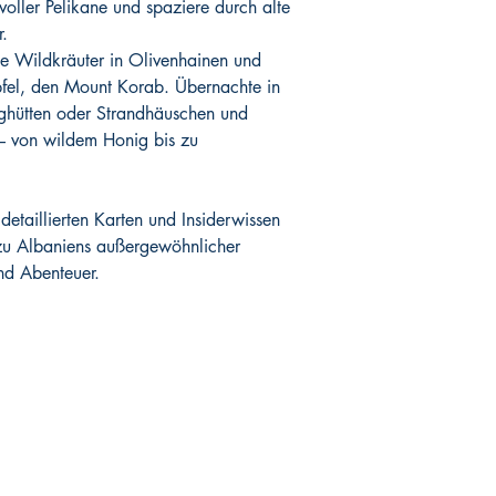
oller Pelikane und spaziere durch alte
r.
le Wildkräuter in Olivenhainen und
pfel, den Mount Korab. Übernachte in
rghütten oder Strandhäuschen und
– von wildem Honig bis zu
etaillierten Karten und Insiderwissen
r zu Albaniens außergewöhnlicher
nd Abenteuer.
Shop
Social Media