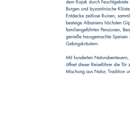
dem Kajak durch Feuchtgebiete v
Burgen und byzantinische Klöste
Entdecke zeitlose Ruinen, samm
besteige Albaniens höchsten Gi
familiengeführten Pensionen, Be
genieße hausgemachte Speisen 
Gebirgskräutern.
Mit hunderten Naturabenteuern, d
öffnet dieser Reiseführer die Tü
Mischung aus Natur, Tradition u
Wildund.cool
ist
ein Imprint des