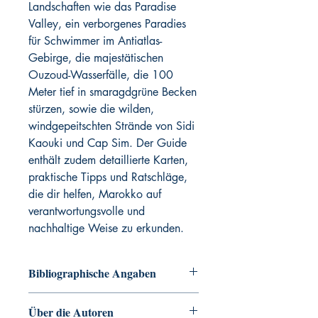
Landschaften wie das Paradise
Valley, ein verborgenes Paradies
für Schwimmer im Antiatlas-
Gebirge, die majestätischen
Ouzoud-Wasserfälle, die 100
Meter tief in smaragdgrüne Becken
stürzen, sowie die wilden,
windgepeitschten Strände von Sidi
Kaouki und Cap Sim. Der Guide
enthält zudem detaillierte Karten,
praktische Tipps und Ratschläge,
die dir helfen, Marokko auf
verantwortungsvolle und
nachhaltige Weise zu erkunden.
Bibliographische Angaben
Lola Culsán, John & Danny Weller: Wild
Über die Autoren
Guide Marokko